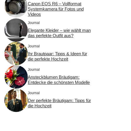
Canon EOS R6 – Vollformat
Systemkamera für Fotos und
Videos
Journal
Elegante Kleider – wie wählt man
das perfekte Outfit aus?
Journal
Ihr Brautpaar: Tipps & Ideen für
die perfekte Hochzeit
Journal
Ansteckblumen Bräutigam:
Entdecke die schönsten Modelle
Journal
Der perfekte Bräutigam: Tipps für
die Hochzeit