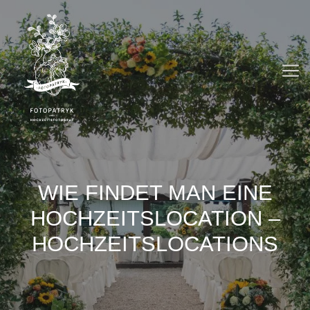
Zum
Inhalt
springen
M
WIE FINDET MAN EINE
HOCHZEITSLOCATION –
HOCHZEITSLOCATIONS