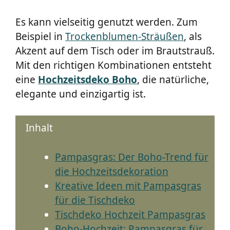
Es kann vielseitig genutzt werden. Zum
Beispiel in
Trockenblumen-Sträußen
, als
Akzent auf dem Tisch oder im Brautstrauß.
Mit den richtigen Kombinationen entsteht
eine
Hochzeitsdeko Boho
, die natürliche,
elegante und einzigartig ist.
Inhalt
Pampasgras: Der Boho-Trend für
die Hochzeitsdekoration
Kreative Ideen mit Pampasgras
für die Tischdeko
Tischdeko Hochzeit Pampasgras
Boho-Hochzeit: Pampasgras für