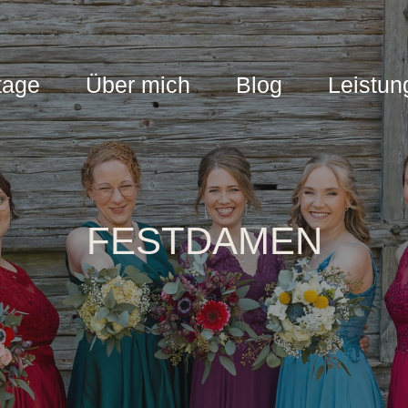
tage
Über mich
Blog
Leistun
FESTDAMEN