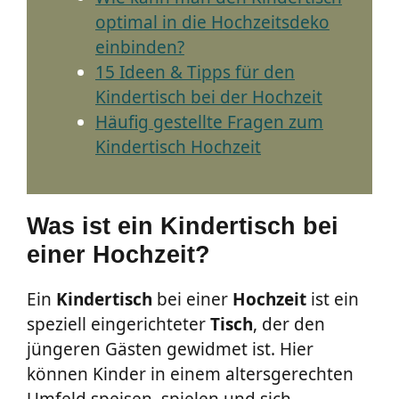
optimal in die Hochzeitsdeko
einbinden?
15 Ideen & Tipps für den
Kindertisch bei der Hochzeit
Häufig gestellte Fragen zum
Kindertisch Hochzeit
Was ist ein Kindertisch bei
einer Hochzeit?
Ein
Kindertisch
bei einer
Hochzeit
ist ein
speziell eingerichteter
Tisch
, der den
jüngeren Gästen gewidmet ist. Hier
können Kinder in einem altersgerechten
Umfeld speisen, spielen und sich