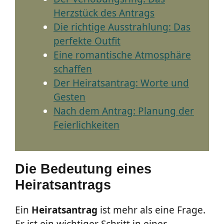
Herzstück des Antrags
Die richtige Ausstrahlung: Das
perfekte Outfit
Eine romantische Atmosphäre
schaffen
Der Heiratsantrag: Worte und
Gesten
Nach dem Antrag: Planung der
Feierlichkeiten
Die Bedeutung eines
Heiratsantrags
Ein
Heiratsantrag
ist mehr als eine Frage.