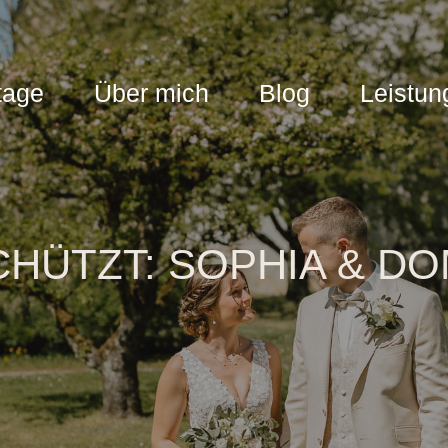
tage
Über mich
Blog
Leistun
HÜTZT: SOPHIA & DO