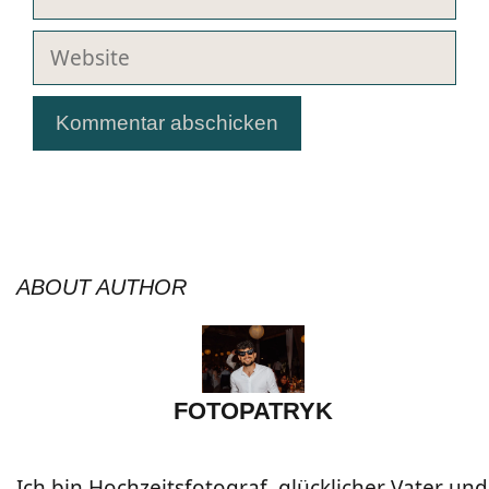
Mail-
Adresse
Website
ABOUT AUTHOR
FOTOPATRYK
Ich bin Hochzeitsfotograf, glücklicher Vater und